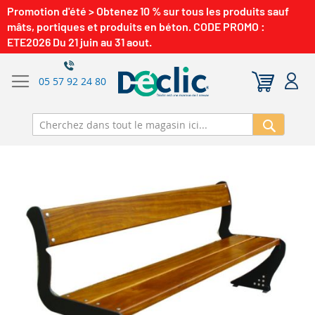
Promotion d'été > Obtenez 10 % sur tous les produits sauf
mâts, portiques et produits en béton. CODE PROMO :
ETE2026 Du 21 juin au 31 aout.
05 57 92 24 80
Recherch