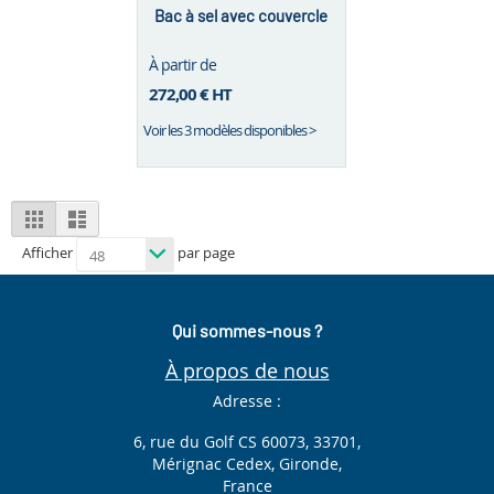
Bac à sel avec couvercle
À partir de
272,00 €
HT
Voir les 3 modèles disponibles >
View
Grid
List
as
Afficher
par page
Qui sommes-nous ?
À propos de nous
Adresse :
6, rue du Golf CS 60073, 33701,
Mérignac Cedex, Gironde,
France