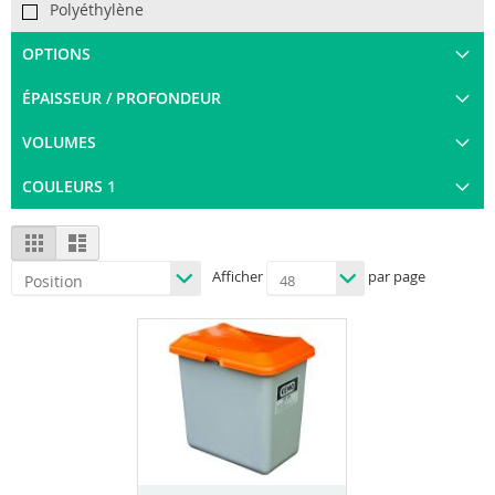
Polyéthylène
OPTIONS
ÉPAISSEUR / PROFONDEUR
VOLUMES
COULEURS 1
View
Grid
List
as
Afficher
par page