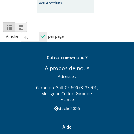
Voir le produit >
View
Grid
List
as
Afficher
par page
Qui sommes-nous ?
À propos de nous
Adresse :
6, rue du Golf CS 60073, 33701,
Mérignac Cedex, Gironde,
France
declic2026
Aide