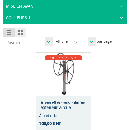
MISE EN AVANT
COULEURS 1
View
Grid
List
as
Afficher
par page
OFFRE SPÉCIALE
Appareil de musculation
extérieur la roue
À partir de
708,00 €
HT