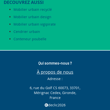
DECOUVREZ AUSSI
Mobilier urbain recyclé
Mobilier urbain design
Mobilier urbain vigipirate
Cendrier urbain
Conteneur poubelle
Qui sommes-nous ?
À propos de nous
Adresse :
6, rue du Golf CS 60073, 33701,
Mérignac Cedex, Gironde,
France
declic2026