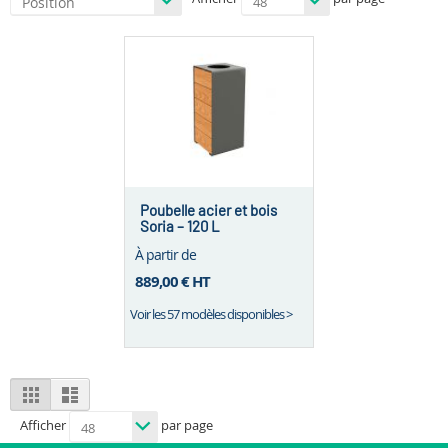
Poubelle acier et bois
Soria – 120 L
À partir de
889,00 €
HT
Voir les 57 modèles disponibles >
View
Grid
List
as
Afficher
par page