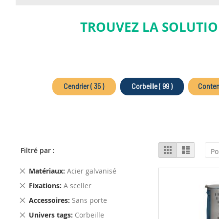
TROUVEZ LA SOLUTIO
Cendrier ( 35 )
Corbeille ( 99 )
Contene
View
Grid
List
Filtré par :
as
Remove
Matériaux
Acier galvanisé
This
Remove
Fixations
A sceller
Item
This
Remove
Accessoires
Sans porte
Item
This
Remove
Univers tags
Corbeille
Item