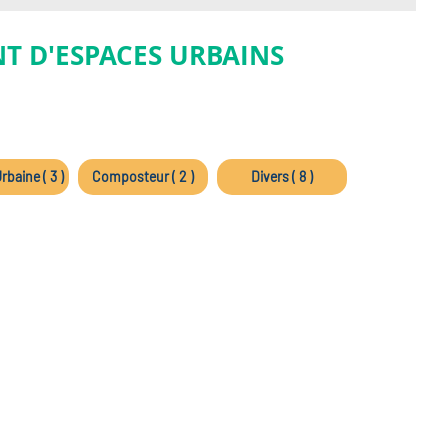
T D'ESPACES URBAINS
rbaine ( 3 )
Composteur ( 2 )
Divers ( 8 )