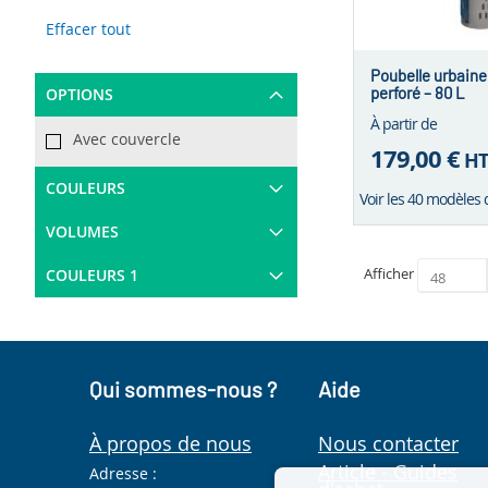
This
Effacer tout
Item
Poubelle urbaine
perforé – 80 L
OPTIONS
À partir de
Avec couvercle
179,00 €
H
COULEURS
Voir les 40 modèles 
VOLUMES
Afficher
COULEURS 1
Qui sommes-nous ?
Aide
À propos de nous
Nous contacter
Article - Guides
Adresse :