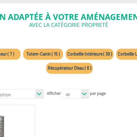
N ADAPTÉE À VOTRE AMÉNAGEMEN
AVEC LA CATÉGORIE PROPRETÉ
ur ( 7 )
Totem-Canin ( 15 )
Corbeille Intérieure ( 39 )
Corbeille U
Récupérateur D’eau ( 6 )
Afficher
par page