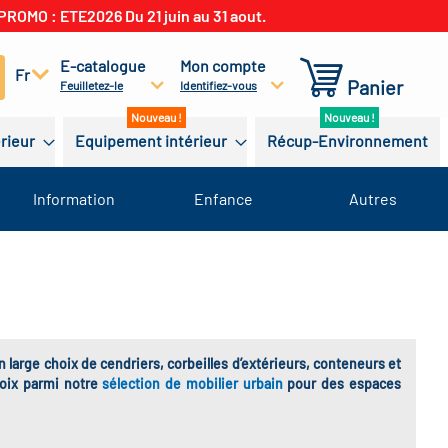
PROMO : ETE2026 Du 21 juin au 31 aout.
E-catalogue
Mon compte
cherchez
Fr
Panier
Feuilletez-le
Identifiez-vous
érieur
Equipement intérieur
Récup-Environnement
Information
Enfance
Autres
 large choix de cendriers, corbeilles d’extérieurs, conteneurs et
hoix parmi notre
sélection de mobilier urbain
pour des espaces