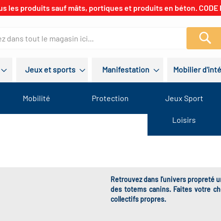
us les produits sauf mâts, portiques et produits en béton. CODE 
Re
Jeux et sports
Manifestation
Mobilier d'int
Mobilité
Protection
Jeux Sport
Loisirs
Retrouvez dans l’univers propreté un
des totems canins. Faites votre c
collectifs propres.