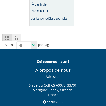
À partir de
179,00 €
HT
Voir les 40 modèles disponibles >
View
Grid
List
as
Afficher
par page
Qui sommes-nous ?
À propos de nous
Adresse :
6, rue du Golf CS 60073, 33701,
Mérignac Cedex, Gironde,
France
declic2026