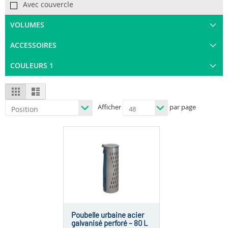
Avec couvercle
VOLUMES
ACCESSOIRES
COULEURS 1
View
Grid
List
as
Afficher
par page
Poubelle urbaine acier
galvanisé perforé – 80 L