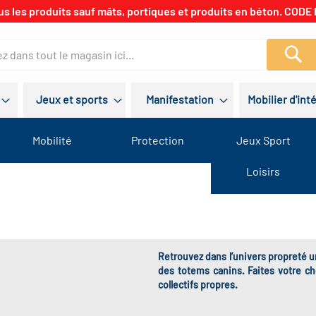
us les produits sauf mâts, portiques et produits en béton. CODE 
Re
Jeux et sports
Manifestation
Mobilier d'int
Mobilité
Protection
Jeux Sport
Loisirs
Retrouvez dans l’univers propreté un
des totems canins. Faites votre c
collectifs propres.