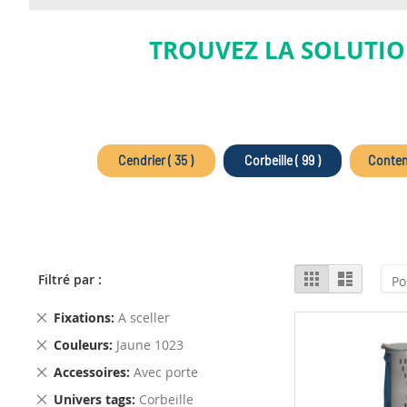
TROUVEZ LA SOLUTIO
Cendrier ( 35 )
Corbeille ( 99 )
Contene
View
Grid
List
Filtré par :
as
Remove
Fixations
A sceller
This
Remove
Couleurs
Jaune 1023
Item
This
Remove
Accessoires
Avec porte
Item
This
Remove
Univers tags
Corbeille
Item