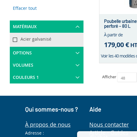
This
Effacer tout
Item
Poubelle urbaine
perforé – 80 L
MATÉRIAUX
À partir de
Acier galvanisé
179,00 €
H
OPTIONS
Voir les 40 modèles 
VOLUMES
Afficher
COULEURS 1
Qui sommes-nous ?
Aide
À propos de nous
Nous contacter
Article - Guides
Adresse :