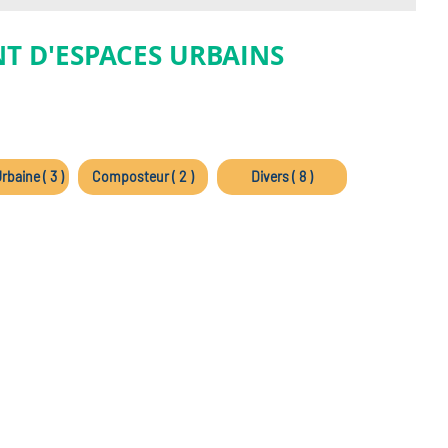
T D'ESPACES URBAINS
rbaine ( 3 )
Composteur ( 2 )
Divers ( 8 )