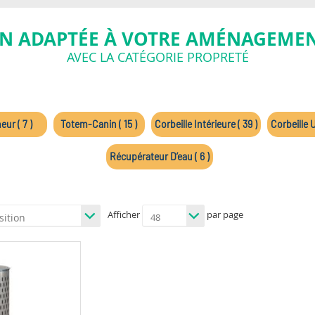
N ADAPTÉE À VOTRE AMÉNAGEMEN
AVEC LA CATÉGORIE PROPRETÉ
ur ( 7 )
Totem-Canin ( 15 )
Corbeille Intérieure ( 39 )
Corbeille U
Récupérateur D’eau ( 6 )
Afficher
par page