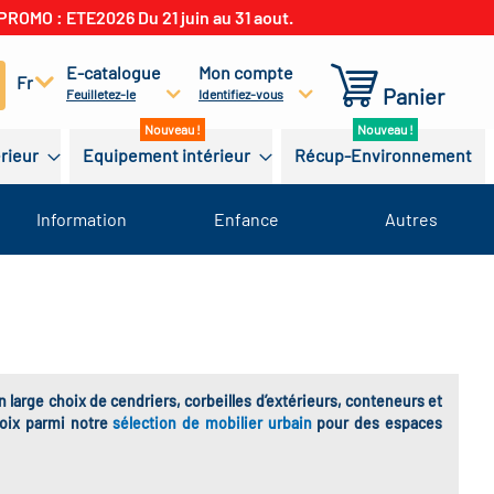
PROMO : ETE2026 Du 21 juin au 31 aout.
E-catalogue
Mon compte
cherchez
Fr
Panier
Feuilletez-le
Identifiez-vous
érieur
Equipement intérieur
Récup-Environnement
Information
Enfance
Autres
 large choix de cendriers, corbeilles d’extérieurs, conteneurs et
hoix parmi notre
sélection de mobilier urbain
pour des espaces