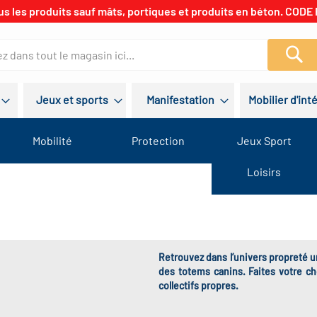
us les produits sauf mâts, portiques et produits en béton. CODE 
Re
Jeux et sports
Manifestation
Mobilier d'int
Mobilité
Protection
Jeux Sport
Loisirs
Retrouvez dans l’univers propreté un
des totems canins. Faites votre c
collectifs propres.