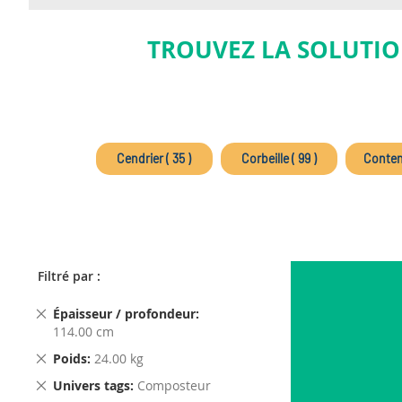
TROUVEZ LA SOLUTIO
Cendrier ( 35 )
Corbeille ( 99 )
Contene
Filtré par :
Remove
Épaisseur / profondeur
This
114.00 cm
Item
Remove
Poids
24.00 kg
This
Remove
Univers tags
Composteur
Item
This