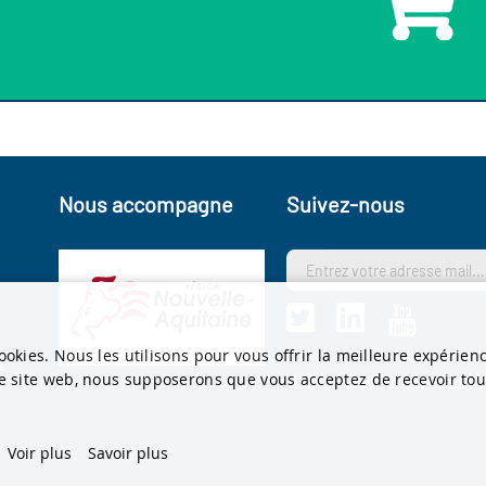
Nous accompagne
Suivez-nous
s
ookies. Nous les utilisons pour vous offrir la meilleure expérien
t
re site web, nous supposerons que vous acceptez de recevoir tous
CGV
Gestion des cooki
Voir plus
Savoir plus