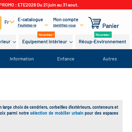
PROMO : ETE2026 Du 21 juin au 31 aout.
E-catalogue
Mon compte
cherchez
Fr
Panier
Feuilletez-le
Identifiez-vous
érieur
Equipement intérieur
Récup-Environnement
Information
Enfance
Autres
 large choix de cendriers, corbeilles d’extérieurs, conteneurs et
hoix parmi notre
sélection de mobilier urbain
pour des espaces