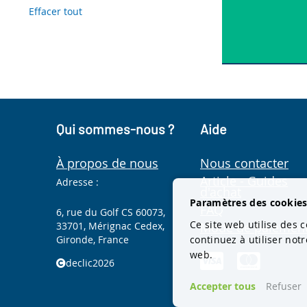
Effacer tout
Item
Qui sommes-nous ?
Aide
À propos de nous
Nous contacter
Article - Guides
Adresse :
d'achat
Paramètres des cookie
FAQ
6, rue du Golf CS 60073,
Ce site web utilise des c
33701, Mérignac Cedex,
Mode de paiemen
Gironde, France
continuez à utiliser not
web.
declic2026
Accepter tous
Refuser