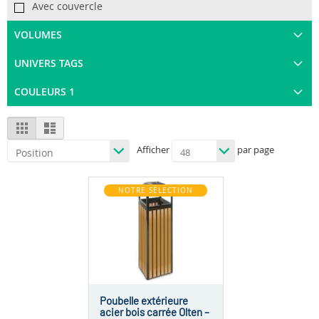
Avec couvercle
VOLUMES
UNIVERS TAGS
COULEURS 1
View
Grid
List
as
Afficher
par page
NOTRE SÉLECTION
Poubelle extérieure
acier bois carrée Olten –