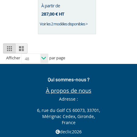
70 L ou 90 L
À partir de
287,00 €
HT
Voir les 2 modèles disponibles >
View
Grid
List
as
Afficher
par page
Qui sommes-nous ?
À propos de nous
Adresse :
6, rue du Golf CS 60073, 33701,
Mérignac Cedex, Gironde,
France
declic2026