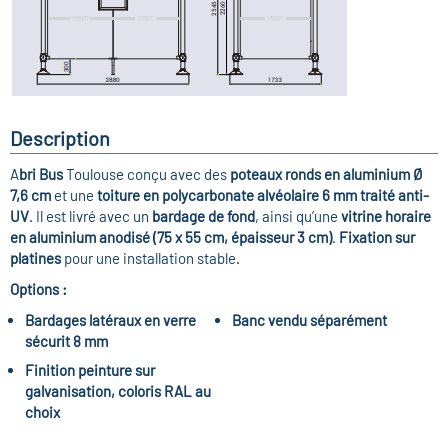
Description
A
bri Bus
Toulouse
conçu avec des
poteaux ronds en aluminium Ø
7,6 cm
et une
toiture en polycarbonate alvéolaire 6 mm traité anti-
UV
. Il est livré avec un
bardage de fond
, ainsi qu’une
vitrine horaire
en aluminium anodisé (75 x 55 cm, épaisseur 3 cm)
.
Fixation sur
platines
pour une installation stable.
Options :
Bardages latéraux en verre
Banc vendu séparément
sécurit 8 mm
Finition peinture sur
galvanisation, coloris RAL au
choix