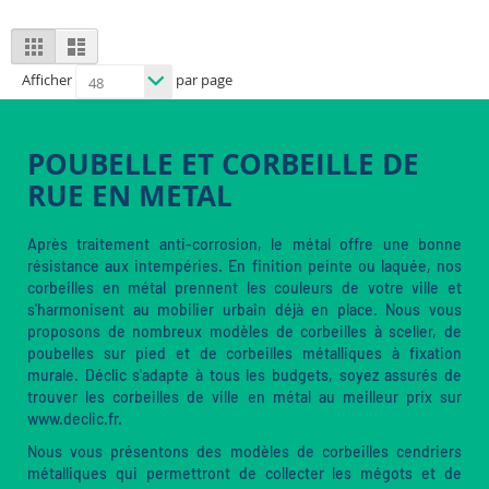
View
Grid
List
as
Afficher
par page
POUBELLE ET CORBEILLE DE
RUE EN METAL
Après traitement anti-corrosion, le métal offre une bonne
résistance aux intempéries. En finition peinte ou laquée, nos
corbeilles en métal prennent les couleurs de votre ville et
s'harmonisent au mobilier urbain déjà en place. Nous vous
proposons de nombreux modèles de corbeilles à sceller, de
poubelles sur pied et de corbeilles métalliques à fixation
murale. Déclic s'adapte à tous les budgets, soyez assurés de
trouver les corbeilles de ville en métal au meilleur prix sur
www.declic.fr.
Nous vous présentons des modèles de corbeilles cendriers
métalliques qui permettront de collecter les mégots et de