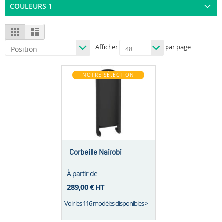
COULEURS 1
View
Grid
List
as
Afficher
par page
NOTRE SÉLECTION
Corbeille Nairobi
À partir de
289,00 €
HT
Voir les 116 modèles disponibles >