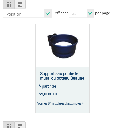
View
Grid
List
as
Afficher
par page
Support sac poubelle
mural ou poteau Beaune
– 50L ou 110L
À partir de
55,00 €
HT
Voir les 84 modèles disponibles >
View
Grid
List