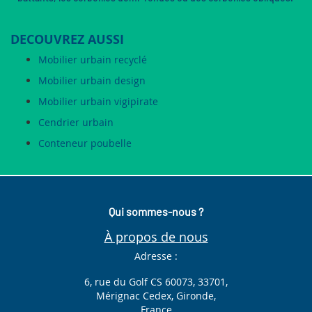
DECOUVREZ AUSSI
Mobilier urbain recyclé
Mobilier urbain design
Mobilier urbain vigipirate
Cendrier urbain
Conteneur poubelle
Qui sommes-nous ?
À propos de nous
Adresse :
6, rue du Golf CS 60073, 33701,
Mérignac Cedex, Gironde,
France