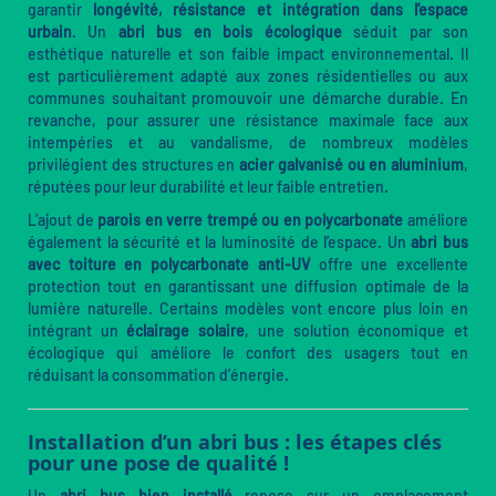
garantir
longévité, résistance et intégration dans l’espace
urbain
. Un
abri bus en bois écologique
séduit par son
esthétique naturelle et son faible impact environnemental. Il
est particulièrement adapté aux zones résidentielles ou aux
communes souhaitant promouvoir une démarche durable. En
revanche, pour assurer une résistance maximale face aux
intempéries et au vandalisme, de nombreux modèles
privilégient des structures en
acier galvanisé ou en aluminium
,
réputées pour leur durabilité et leur faible entretien.
L’ajout de
parois en verre trempé ou en polycarbonate
améliore
également la sécurité et la luminosité de l’espace. Un
abri bus
avec toiture en polycarbonate anti-UV
offre une excellente
protection tout en garantissant une diffusion optimale de la
lumière naturelle. Certains modèles vont encore plus loin en
intégrant un
éclairage solaire
, une solution économique et
écologique qui améliore le confort des usagers tout en
réduisant la consommation d’énergie.
Installation d’un abri bus : les étapes clés
pour une pose de qualité !
Un
abri bus bien installé
repose sur un emplacement