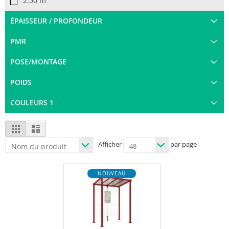
2.50 m
ÉPAISSEUR / PROFONDEUR
PMR
POSE/MONTAGE
POIDS
COULEURS 1
View
Grid
List
as
Afficher
par page
NOUVEAU