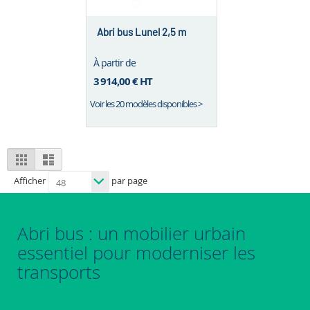
Abri bus Lunel 2,5 m
À partir de
3 914,00 €
HT
Voir les 20 modèles disponibles >
View
Grid
List
as
Afficher
par page
Abri bus : un mobilier urbain
essentiel pour moderniser les
transports